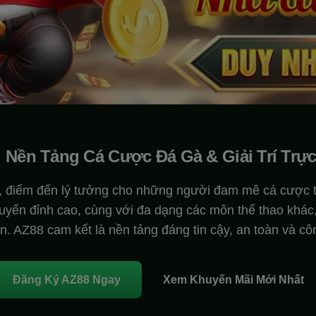
 Nền Tảng Cá Cược Đá Gà & Giải Trí Trự
điểm đến lý tưởng cho những người đam mê cá cược t
tuyến đỉnh cao, cùng với đa dạng các môn thể thao khác,
. AZ88 cam kết là nền tảng đáng tin cậy, an toàn và c
Đăng Ký AZ88 Ngay
Xem Khuyến Mãi Mới Nhất