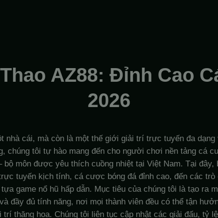
 Thao AZ88: Đỉnh Cao C
2026
 nhà cái, mà còn là một thế giới giải trí trực tuyến đa dạn
g, chúng tôi tự hào mang đến cho người chơi nền tảng cá c
 – bộ môn được yêu thích cuồng nhiệt tại Việt Nam. Tại đây, 
trực tuyến kịch tính, cá cược bóng đá đỉnh cao, đến các trò
 tựa game nổ hũ hấp dẫn. Mục tiêu của chúng tôi là tạo ra 
à đầy đủ tính năng, nơi mọi thành viên đều có thể tận hưở
 trí thăng hoa. Chúng tôi liên tục cập nhật các giải đấu, tỷ