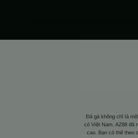
AZ88 Đá Gà Trực T
Đá gà không chỉ là một
có Việt Nam. AZ88 đã n
cao. Bạn có thể theo 