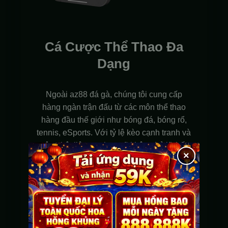
Cá Cược Thể Thao Đa
Dạng
Ngoài az88 đá gà, chúng tôi cung cấp
hàng ngàn trận đấu từ các môn thể thao
hàng đầu thế giới như bóng đá, bóng rổ,
tennis, eSports. Với tỷ lệ kèo cạnh tranh và
cập nhật liên tục, bạn sẽ không bỏ lỡ bất
×
kỳ cơ hội chiến thắng nào. Cá cược trực
tuyến tại AZ88 luôn là sự lựa chọn tối ưu.