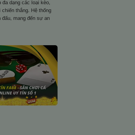
 đa dạng các loại kèo,
i chiến thắng. Hệ thống
n đấu, mang đến sự an
Cược Đá Gà Trực Tuyến