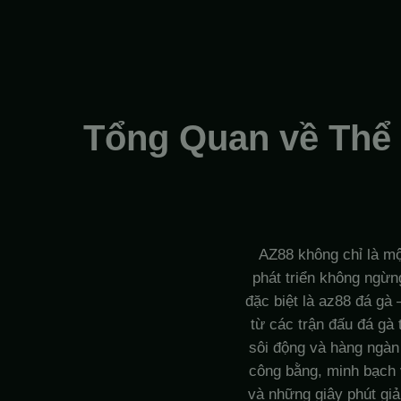
Tổng Quan về Thể
AZ88 không chỉ là một
phát triển không ngừn
đặc biệt là az88 đá gà
từ các trận đấu đá gà 
sôi động và hàng ngàn
công bằng, minh bạch v
và những giây phút giải