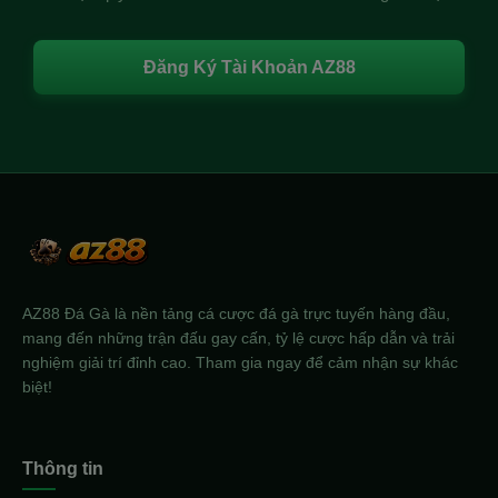
Đăng Ký Tài Khoản AZ88
AZ88 Đá Gà là nền tảng cá cược đá gà trực tuyến hàng đầu,
mang đến những trận đấu gay cấn, tỷ lệ cược hấp dẫn và trải
nghiệm giải trí đỉnh cao. Tham gia ngay để cảm nhận sự khác
biệt!
Thông tin