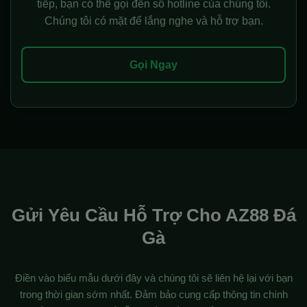
tiếp, bạn có thể gọi đến số hotline của chúng tôi.
Chúng tôi có mặt để lắng nghe và hỗ trợ bạn.
Gọi Ngay
Gửi Yêu Cầu Hỗ Trợ Cho AZ88 Đá
Gà
Điền vào biểu mẫu dưới đây và chúng tôi sẽ liên hệ lại với bạn
trong thời gian sớm nhất. Đảm bảo cung cấp thông tin chính