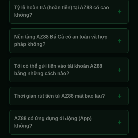
Tỷ lệ hoàn trả (hoàn tiền) tại AZ88 có cao
+
không?
Nền tảng AZ88 Đá Gà có an toàn và hợp
+
pháp không?
Tôi có thể gửi tiền vào tài khoản AZ88
+
bằng những cách nào?
+
Thời gian rút tiền từ AZ88 mất bao lâu?
AZ88 có ứng dụng di động (App)
+
không?