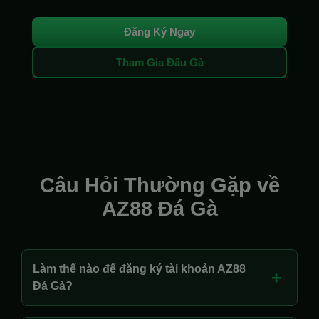
Đăng Ký Ngay
Tham Gia Đấu Gà
Câu Hỏi Thường Gặp về
AZ88 Đá Gà
Làm thế nào để đăng ký tài khoản AZ88
+
Đá Gà?