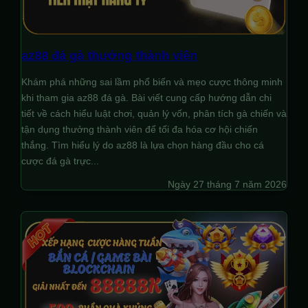
az88 đá gà thưởng thành viên
Khám phá những sai lầm phổ biến và mẹo cược thông minh
khi tham gia az88 đá gà. Bài viết cung cấp hướng dẫn chi
tiết về cách hiểu luật chơi, quản lý vốn, phân tích gà chiến và
tận dụng thưởng thành viên để tối đa hóa cơ hội chiến
thắng. Tìm hiểu lý do az88 là lựa chọn hàng đầu cho cá
cược đá gà trực...
Ngày 27 tháng 7 năm 2026