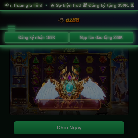
📢
 liền!
🔥 Sự kiện hot! 🎁 Đăng ký tặng 350K, 💵 Nạp đầu tặng 
•
Đăng ký nhận 188K
Nạp lần đầu tặng 288K
Chơi Ngay