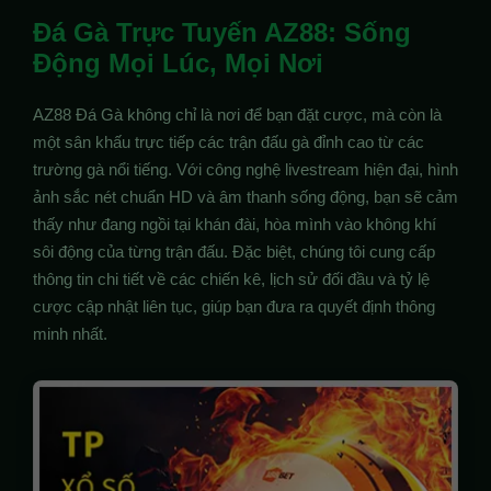
Đá Gà Trực Tuyến AZ88: Sống
Động Mọi Lúc, Mọi Nơi
AZ88 Đá Gà không chỉ là nơi để bạn đặt cược, mà còn là
một sân khấu trực tiếp các trận đấu gà đỉnh cao từ các
trường gà nổi tiếng. Với công nghệ livestream hiện đại, hình
ảnh sắc nét chuẩn HD và âm thanh sống động, bạn sẽ cảm
thấy như đang ngồi tại khán đài, hòa mình vào không khí
sôi động của từng trận đấu. Đặc biệt, chúng tôi cung cấp
thông tin chi tiết về các chiến kê, lịch sử đối đầu và tỷ lệ
cược cập nhật liên tục, giúp bạn đưa ra quyết định thông
minh nhất.