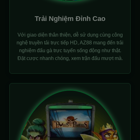
Trải Nghiệm Đỉnh Cao
Với giao diện thân thiện, dễ sử dụng cùng công
nghệ truyền tải trực tiếp HD, AZ88 mang đến trải
nghiệm đấu gà trực tuyến sống động như thật.
Đặt cược nhanh chóng, xem trận đấu mượt mà.