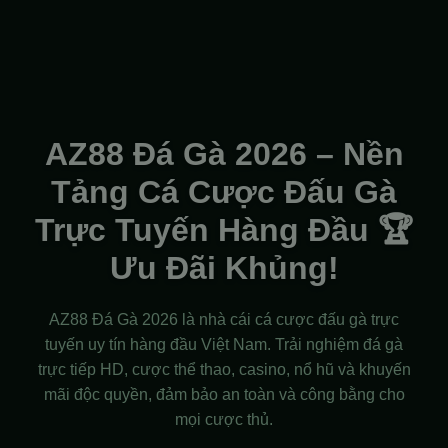
AZ88 Đá Gà 2026 – Nền
Tảng Cá Cược Đấu Gà
Trực Tuyến Hàng Đầu 🏆
Ưu Đãi Khủng!
AZ88 Đá Gà 2026 là nhà cái cá cược đấu gà trực
tuyến uy tín hàng đầu Việt Nam. Trải nghiệm đá gà
trực tiếp HD, cược thể thao, casino, nổ hũ và khuyến
mãi độc quyền, đảm bảo an toàn và công bằng cho
mọi cược thủ.