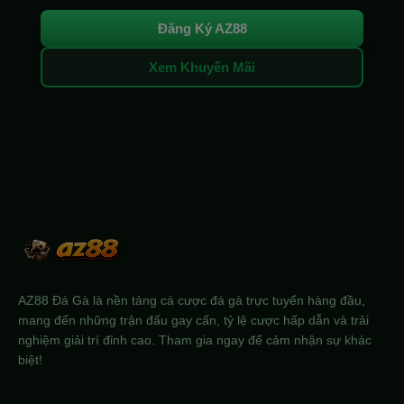
Đăng Ký AZ88
Xem Khuyến Mãi
AZ88 Đá Gà là nền tảng cá cược đá gà trực tuyến hàng đầu,
mang đến những trận đấu gay cấn, tỷ lệ cược hấp dẫn và trải
nghiệm giải trí đỉnh cao. Tham gia ngay để cảm nhận sự khác
biệt!