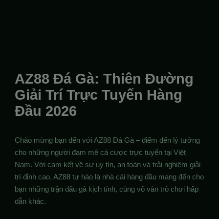
AZ88 Đá Gà: Thiên Đường
Giải Trí Trực Tuyến Hàng
Đầu 2026
Chào mừng bạn đến với AZ88 Đá Gà – điểm đến lý tưởng
cho những người đam mê cá cược trực tuyến tại Việt
Nam. Với cam kết về sự uy tín, an toàn và trải nghiệm giải
trí đỉnh cao, AZ88 tự hào là nhà cái hàng đầu mang đến cho
bạn những trận đấu gà kịch tính, cùng vô vàn trò chơi hấp
dẫn khác.