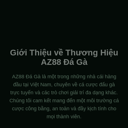
Giới Thiệu về Thương Hiệu
AZ88 Đá Gà
AZ88 Đá Gà là một trong những nhà cái hàng
đầu tại Việt Nam, chuyên về cá cược đấu gà
trực tuyến và các trò chơi giải trí đa dạng khác.
Chúng tôi cam kết mang đến một môi trường cá
cược công bằng, an toàn và đầy kịch tính cho
mọi thành viên.