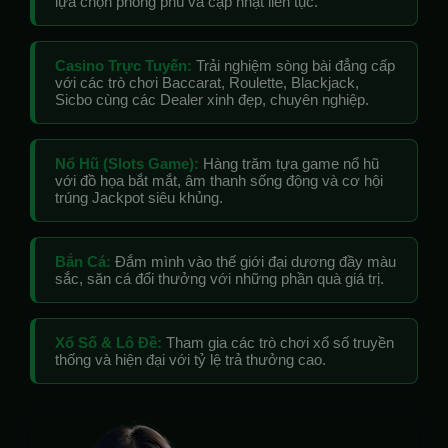
lựa chọn phong phú và cập nhật liên tục.
Casino Trực Tuyến:
Trải nghiệm sòng bài đẳng cấp
với các trò chơi Baccarat, Roulette, Blackjack,
Sicbo cùng các Dealer xinh đẹp, chuyên nghiệp.
Nổ Hũ (Slots Game):
Hàng trăm tựa game nổ hũ
với đồ họa bắt mắt, âm thanh sống động và cơ hội
trúng Jackpot siêu khủng.
Bắn Cá:
Đắm mình vào thế giới đại dương đầy màu
sắc, săn cá đổi thưởng với những phần quà giá trị.
Xổ Số & Lô Đề:
Tham gia các trò chơi xổ số truyền
thống và hiện đại với tỷ lệ trả thưởng cao.