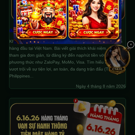
az88 đá gà quyết định lựa chọn
Khám phá az88 đá gà – nền tảng cá cược đá gà trực tuyến
×
hàng đầu tại Việt Nam. Bài viết giải thích khái niệm, quy trình
tham gia đơn giản, từ đăng ký đến nạp/rút tiền với các
phương thức như ZaloPay, MoMo, Visa. Tìm hiểu ưu điểm
vượt trội về sự tiện lợi, an toàn, đa dạng trận đấu (Thomo,
Philippines...
Ngày 4 tháng 8 năm 2026