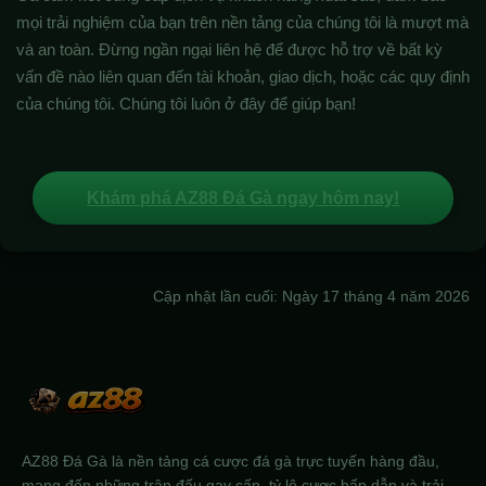
mọi trải nghiệm của bạn trên nền tảng của chúng tôi là mượt mà
và an toàn. Đừng ngần ngại liên hệ để được hỗ trợ về bất kỳ
vấn đề nào liên quan đến tài khoản, giao dịch, hoặc các quy định
của chúng tôi. Chúng tôi luôn ở đây để giúp bạn!
Khám phá AZ88 Đá Gà ngay hôm nay!
Cập nhật lần cuối: Ngày 17 tháng 4 năm 2026
AZ88 Đá Gà là nền tảng cá cược đá gà trực tuyến hàng đầu,
mang đến những trận đấu gay cấn, tỷ lệ cược hấp dẫn và trải