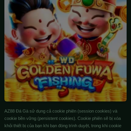
AZ88 Đá Gà sử dụng cả cookie phiên (session cookies) và
cookie bền vững (persistent cookies). Cookie phiên sẽ bị xóa
khỏi thiết bị của bạn khi bạn đóng trình duyệt, trong khi cookie