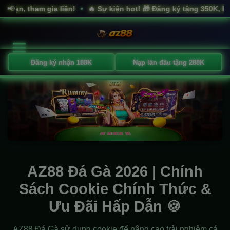
📢
ia liền!
🔥 Sự kiện hot! 🎁 Đăng ký tặng 350K, 💵 Nạp đầu tặn
•
Đăng ký nhận 188K
Nạp lần đầu tặng 288K
AZ88 Đá Gà 2026 | Chính
Sách Cookie Chính Thức &
Ưu Đãi Hấp Dẫn 🍪
AZ88 Đá Gà sử dụng cookie để nâng cao trải nghiệm cá