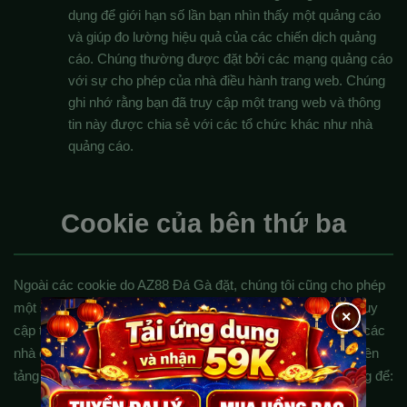
dụng để giới hạn số lần bạn nhìn thấy một quảng cáo
và giúp đo lường hiệu quả của các chiến dịch quảng
cáo. Chúng thường được đặt bởi các mạng quảng cáo
với sự cho phép của nhà điều hành trang web. Chúng
ghi nhớ rằng bạn đã truy cập một trang web và thông
tin này được chia sẻ với các tổ chức khác như nhà
quảng cáo.
Cookie của bên thứ ba
Ngoài các cookie do AZ88 Đá Gà đặt, chúng tôi cũng cho phép
một số bên thứ ba đặt cookie trên thiết bị của bạn khi bạn truy
×
cập trang web của chúng tôi. Các bên thứ ba này bao gồm các
nhà cung cấp dịch vụ phân tích, đối tác quảng cáo và các nền
tảng mạng xã hội. Các cookie của bên thứ ba được sử dụng để: