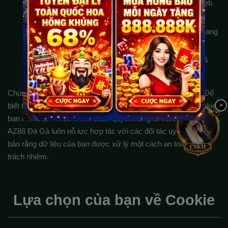
Thu thập dữ liệu thống kê về việc sử dụng trang web
của chúng tôi.
Cung cấp quảng cáo được cá nhân hóa trên các trang
web khác.
Cho phép bạn tương tác với các nền tảng mạng xã
hội.
Chúng tôi không kiểm soát các cookie của bên thứ ba này. Để
biết thêm thông tin về cách các bên thứ ba này sử dụng cookie,
×
bạn nên tham khảo chính sách quyền riêng tư và cookie của họ.
AZ88 Đá Gà luôn nỗ lực hợp tác với các đối tác uy tín để đảm
bảo rằng dữ liệu của bạn được xử lý một cách an toàn và có
trách nhiệm.
Lựa chọn của bạn về Cookie