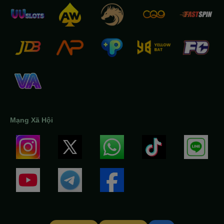
Mạng Xã Hội