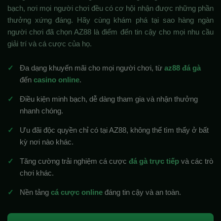
bạch, nơi mọi người chơi đều có cơ hội nhận được những phần
thưởng xứng đáng. Hãy cùng khám phá tại sao hàng ngàn
người chơi đã chọn AZ88 là điểm đến tin cậy cho mọi nhu cầu
giải trí và cá cược của họ.
Đa dạng khuyến mãi cho mọi người chơi, từ
az88 đá gà
đến
casino online
.
Điều kiện minh bạch, dễ dàng tham gia và nhận thưởng
nhanh chóng.
Ưu đãi độc quyền chỉ có tại AZ88, không thể tìm thấy ở bất
kỳ nơi nào khác.
Tăng cường trải nghiệm cá cược
đá gà trực tiếp
và các trò
chơi khác.
Nền tảng
cá cược online
đáng tin cậy và an toàn.