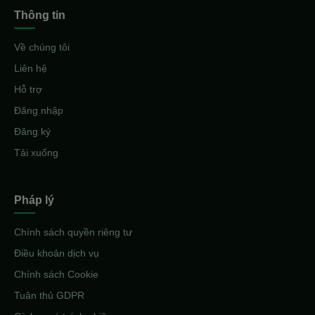
Thông tin
Về chúng tôi
Liên hệ
Hỗ trợ
Đăng nhập
Đăng ký
Tải xuống
Pháp lý
Chính sách quyền riêng tư
Điều khoản dịch vụ
Chính sách Cookie
Tuân thủ GDPR