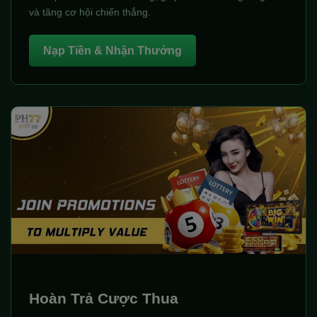
và tăng cơ hội chiến thắng.
Nạp Tiền & Nhận Thưởng
Hoàn Trả Cược Thua