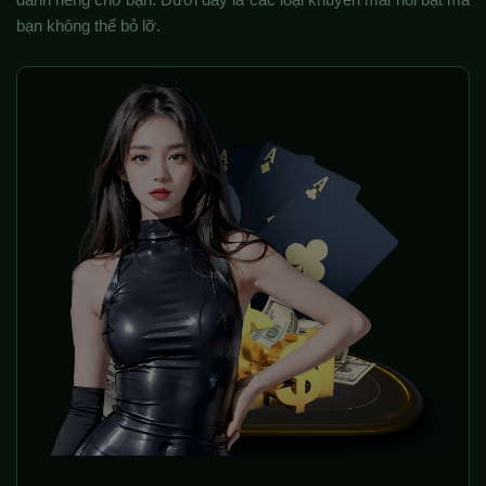
bạn không thể bỏ lỡ.