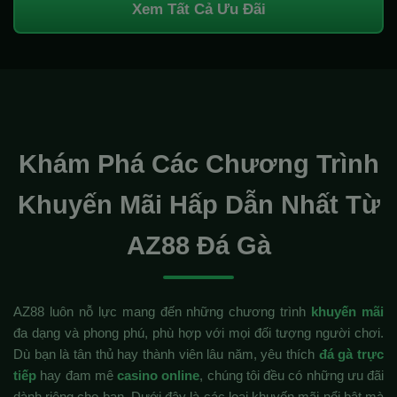
Xem Tất Cả Ưu Đãi
Khám Phá Các Chương Trình
Khuyến Mãi Hấp Dẫn Nhất Từ
AZ88 Đá Gà
AZ88 luôn nỗ lực mang đến những chương trình
khuyến mãi
đa dạng và phong phú, phù hợp với mọi đối tượng người chơi.
Dù bạn là tân thủ hay thành viên lâu năm, yêu thích
đá gà trực
tiếp
hay đam mê
casino online
, chúng tôi đều có những ưu đãi
dành riêng cho bạn. Dưới đây là các loại khuyến mãi nổi bật mà