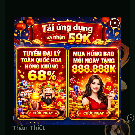
×
Chương Trình VIP & Khách Hàng
×
Thân Thiết