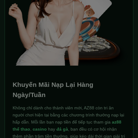
Khuyến Mãi Nạp Lại Hàng
Ngày/Tuần
Không chỉ dành cho thành viên mới, AZ88 còn tri ân
người chơi hiện tại bằng các chương trình thưởng nạp lại
hấp dẫn. Mỗi lần bạn nạp tiền để tiếp tục tham gia
az88
thể thao
,
casino
hay
đá gà
, bạn đều có cơ hội nhận
thêm phần trăm tiền thưởng, giúp kéo dài thời gian giải trí