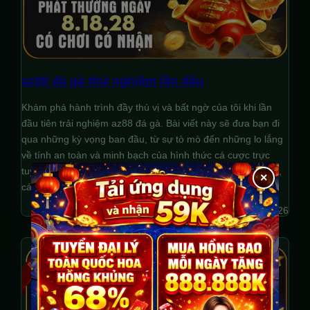
az88 đá gà thử nghiệm lần đầu
Khám phá hành trình đầy thú vị và bất ngờ của tôi khi lần
đầu tiên trải nghiệm az88 đá gà. Bài viết này sẽ đưa bạn đi
qua những kỳ vọng ban đầu, từ sự tò mò đến những lo lắng
về tính an toàn và minh bạch của hình thức cá cược trực
tuyến. Tôi sẽ chia sẻ chi tiết về quá trình đăng ký tài khoản,
×
cách t...
Ngày 6 tháng 8 năm 2026