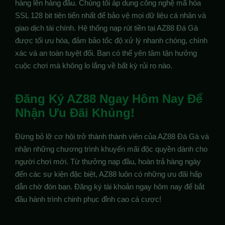
hàng lên hàng đầu. Chúng tôi áp dụng công nghệ mã hóa
SSL 128 bit tiên tiến nhất để bảo vệ mọi dữ liệu cá nhân và
giao dịch tài chính. Hệ thống nạp rút tiền tại AZ88 Đá Gà
được tối ưu hóa, đảm bảo tốc độ xử lý nhanh chóng, chính
xác và an toàn tuyệt đối. Bạn có thể yên tâm tận hưởng
cuộc chơi mà không lo lắng về bất kỳ rủi ro nào.
Đăng Ký AZ88 Ngay Hôm Nay Để
Nhận Ưu Đãi Khủng!
Đừng bỏ lỡ cơ hội trở thành thành viên của AZ88 Đá Gà và
nhận những chương trình khuyến mãi độc quyền dành cho
người chơi mới. Từ thưởng nạp đầu, hoàn trả hàng ngày
đến các sự kiện đặc biệt, AZ88 luôn có những ưu đãi hấp
dẫn chờ đón bạn. Đăng ký tài khoản ngay hôm nay để bắt
đầu hành trình chinh phục đỉnh cao cá cược!