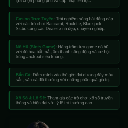
lựa chọn phong phú và cập nhật liên tục.
Casino Trực Tuyến:
Trải nghiệm sòng bài đẳng cấp
với các trò chơi Baccarat, Roulette, Blackjack,
Sicbo cùng các Dealer xinh đẹp, chuyên nghiệp.
Nổ Hũ (Slots Game):
Hàng trăm tựa game nổ hũ
với đồ họa bắt mắt, âm thanh sống động và cơ hội
trúng Jackpot siêu khủng.
Bắn Cá:
Đắm mình vào thế giới đại dương đầy màu
sắc, săn cá đổi thưởng với những phần quà giá trị.
Xổ Số & Lô Đề:
Tham gia các trò chơi xổ số truyền
thống và hiện đại với tỷ lệ trả thưởng cao.