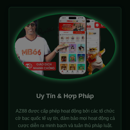
Uy Tín & Hợp Pháp
AZ88 được cấp phép hoạt động bởi các tổ chức
cờ bạc quốc tế uy tín, đảm bảo mọi hoạt động cá
cược diễn ra minh bạch và tuân thủ pháp luật.