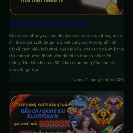
az88 đá gà thưởng thành viên
Khám phá những sai lầm phổ biến và mẹo cược thông minh
khi tham gia az88 đá gà. Bài viết cung cấp hướng dẫn chi
tiết về cách hiểu luật chơi, quản lý vốn, phân tích gà chiến và
tận dụng thưởng thành viên để tối đa hóa cơ hội chiến
thắng. Tìm hiểu lý do az88 là lựa chọn hàng đầu cho cá
cược đá gà trực...
Ngày 27 tháng 7 năm 2026