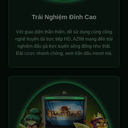
Trải Nghiệm Đỉnh Cao
Với giao diện thân thiện, dễ sử dụng cùng công
nghệ truyền tải trực tiếp HD, AZ88 mang đến trải
nghiệm đấu gà trực tuyến sống động như thật.
Đặt cược nhanh chóng, xem trận đấu mượt mà.