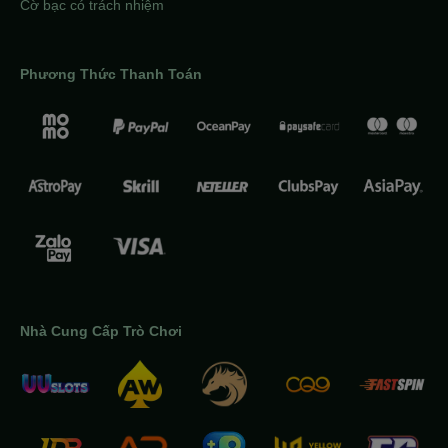
Cờ bạc có trách nhiệm
Phương Thức Thanh Toán
Nhà Cung Cấp Trò Chơi