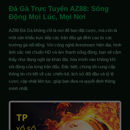
Đá Gà Trực Tuyến AZ88: Sống
Động Mọi Lúc, Mọi Nơi
AZ88 Đá Gà không chỉ là nơi để bạn đặt cược, mà còn là
một sân khấu trực tiếp các trận đấu gà đỉnh cao từ các
trường gà nổi tiếng. Với công nghệ livestream hiện đại, hình
ảnh sắc nét chuẩn HD và âm thanh sống động, bạn sẽ cảm
thấy như đang ngồi tại khán đài, hòa mình vào không khí
sôi động của từng trận đấu. Đặc biệt, chúng tôi cung cấp
thông tin chi tiết về các chiến kê, lịch sử đối đầu và tỷ lệ
cược cập nhật liên tục, giúp bạn đưa ra quyết định thông
minh nhất.