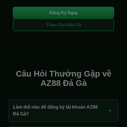
Đăng Ký Ngay
Tham Gia Đấu Gà
Câu Hỏi Thường Gặp về
AZ88 Đá Gà
Làm thế nào để đăng ký tài khoản AZ88
+
Đá Gà?